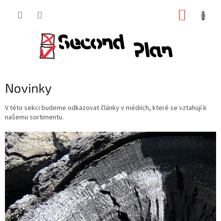
Přejít
NÁKUP
na
obsah
KOŠÍK
Novinky
V této sekci budeme odkazovat články v médiích, které se vztahují k
našemu sortimentu.
V
ý
p
i
s
č
l
á