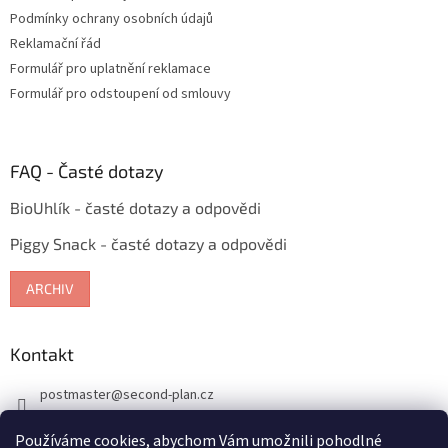
v
Podmínky ochrany osobních údajů
k
Reklamační řád
y
Formulář pro uplatnění reklamace
v
ý
Formulář pro odstoupení od smlouvy
p
i
s
u
FAQ - Časté dotazy
BioUhlík - časté dotazy a odpovědi
Piggy Snack - časté dotazy a odpovědi
ARCHIV
Kontakt
postmaster
@
second-plan.cz
774996322
Používáme cookies, abychom Vám umožnili pohodlné