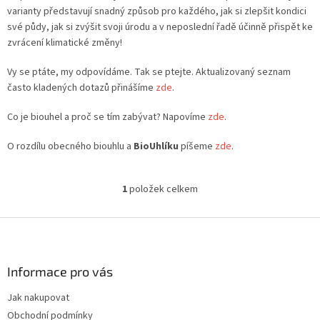
varianty představují snadný způsob pro každého, jak si zlepšit kondici
své půdy, jak si zvýšit svoji úrodu a v neposlední řadě účinně přispět ke
zvrácení klimatické změny!
Vy se ptáte, my odpovídáme. Tak se ptejte. Aktualizovaný seznam
často kladených dotazů přinášíme
zde
.
Co je biouhel a proč se tím zabývat? Napovíme
zde
.
O rozdílu obecného biouhlu a
BioUhlíku
píšeme
zde
.
1
položek celkem
O
v
l
Z
á
á
d
p
a
a
Informace pro vás
c
t
í
Jak nakupovat
í
p
Obchodní podmínky
r