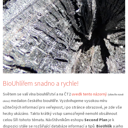
n
k
ů
BioUhlířem snadno a rychle!
Světem se valí vlna biouhlířství a na ČT2
uvedli tento názorný
(otevře nové
medailon českého biouhlíře. Vyzdvihujeme vysokou míru
okno)
užitečných informací pro veřejnost, i po stránce obrazové, je zde vše
hezky ukázáno. Takto krátký vstup samozřejmě nemohl obsáhnout
celou šíři tohoto tématu. Návštěvníkům eshopu
Second Plan
je k
dispozici stále se rozšiřující databáze informací a tipů.
BioUhlík
a jeho